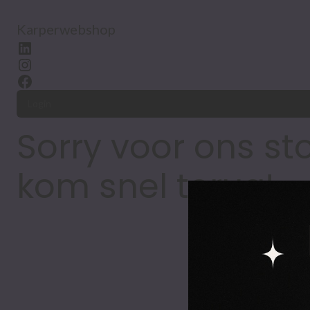
Karperwebshop
Login
Sorry voor ons st
kom snel terug!